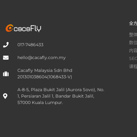
全
整
数
017-7486433
内
hello@cacafly.com.my
SE
课
Cacafly Malaysia Sdn Bhd
201301038604(1068433-V)
A-8-5, Plaza Bukit Jalil (Aurora Sovo), No.
1, Persiaran Jalil 1, Bandar Bukit Jalil,
57000 Kuala Lumpur.