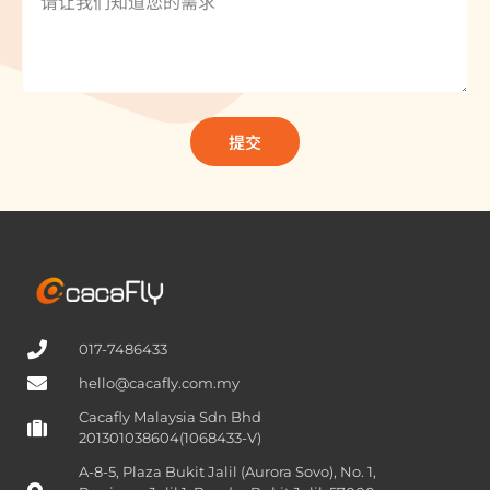
提交
017-7486433
hello@cacafly.com.my
Cacafly Malaysia Sdn Bhd
201301038604(1068433-V)
A-8-5, Plaza Bukit Jalil (Aurora Sovo), No. 1,