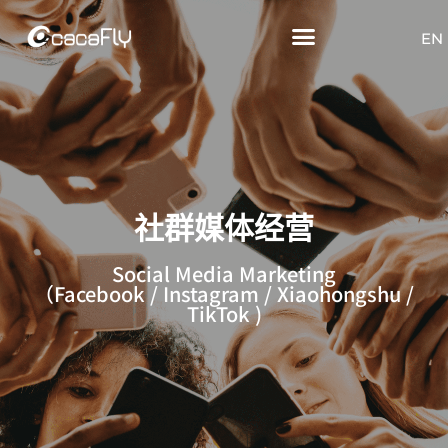
EN
社群媒体经营
Social Media Marketing
（Facebook / Instagram / Xiaohongshu /
TikTok )