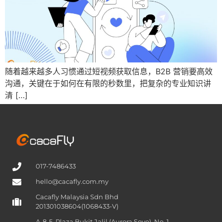
随着越来越多人习惯通过短视频获取信息，B2B 营销要高效
沟通，关键在于如何在有限的秒数里，把复杂的专业知识讲
清 […]
017-7486433
hello@cacafly.com.my
Cacafly Malaysia Sdn Bhd
201301038604(1068433-V)
A-8-5, Plaza Bukit Jalil (Aurora Sovo), No. 1,