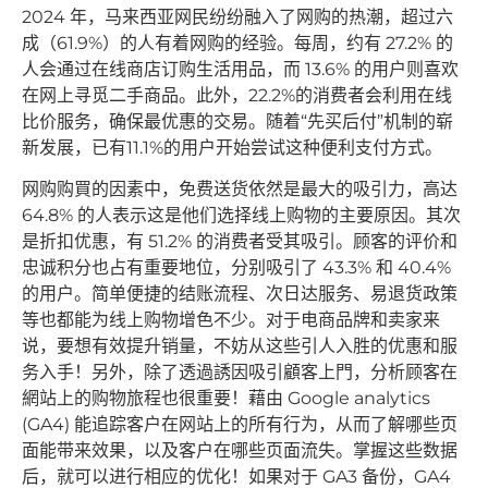
2024 年，马来西亚网民纷纷融入了网购的热潮，超过六
成（61.9%）的人有着网购的经验。每周，约有 27.2% 的
人会通过在线商店订购生活用品，而 13.6% 的用户则喜欢
在网上寻觅二手商品。此外，22.2%的消费者会利用在线
比价服务，确保最优惠的交易。随着“先买后付”机制的崭
新发展，已有11.1%的用户开始尝试这种便利支付方式。
网购购買的因素中，免费送货依然是最大的吸引力，高达
64.8% 的人表示这是他们选择线上购物的主要原因。其次
是折扣优惠，有 51.2% 的消费者受其吸引。顾客的评价和
忠诚积分也占有重要地位，分别吸引了 43.3% 和 40.4%
的用户。简单便捷的结账流程、次日达服务、易退货政策
等也都能为线上购物增色不少。对于电商品牌和卖家来
说，要想有效提升销量，不妨从这些引人入胜的优惠和服
务入手！另外，除了透過誘因吸引顧客上門，分析顾客在
網站上的购物旅程也很重要！藉由 Google analytics
(GA4) 能追踪客户在网站上的所有行为，从而了解哪些页
面能带来效果，以及客户在哪些页面流失。掌握这些数据
后，就可以进行相应的优化！如果对于 GA3 备份，GA4