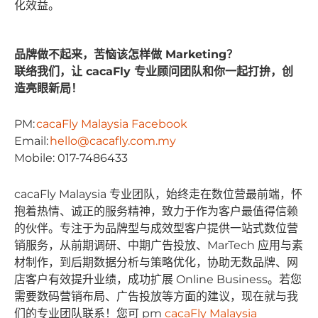
化效益。
品牌做不起来，苦恼该怎样做 Marketing？
联络我们，让 cacaFly 专业顾问团队和你一起打拚，创
造亮眼新局！
PM:
cacaFly Malaysia Facebook
Email:
hello@cacafly.com.my
Mobile: 017-7486433
cacaFly Malaysia 专业团队，始终走在数位营最前端，怀
抱着热情、诚正的服务精神，致力于作为客户最值得信赖
的伙伴。专注于为品牌型与成效型客户提供一站式数位营
销服务，从前期调研、中期广告投放、MarTech 应用与素
材制作，到后期数据分析与策略优化，协助无数品牌、网
店客户有效提升业绩，成功扩展 Online Business。若您
需要数码营销布局、广告投放等方面的建议，现在就与我
们的专业团队联系！您可 pm
cacaFly Malaysia