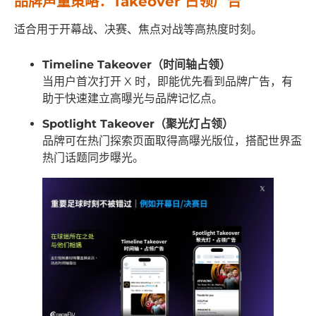
品牌声量策略：Takeover 占领广告
适合用于开幕战、决赛、焦点对战等高热度时刻。
Timeline Takeover（时间轴占领）
当用户首次打开 X 时，即能优先看到品牌广告，有
助于快速建立高曝光与品牌记忆点。
Spotlight Takeover（聚光灯占领）
品牌可在热门探索页面取得高曝光版位，搭配世界盃
热门话题同步曝光。