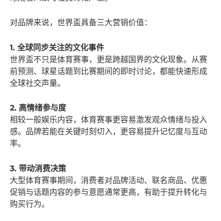
对品牌来说，世界盃具备三大营销价值：
1. 全球同步关注的文化事件
世界盃不只是体育赛事，更是跨越国界的文化现象。从赛
前预测、球星话题到比赛期间的即时讨论，都能快速形成
全球社交声量。
2. 高情绪参与度
相较一般娱乐内容，体育赛事更容易激发观众情绪与投入
感。品牌若能在关键时刻切入，更容易提升记忆度与互动
率。
3. 带动消费决策
大型体育赛事期间，消费者对品牌活动、联名商品、优惠
促销与话题内容的参与意愿通常更高，有助于提升转化与
购买行为。