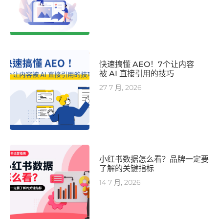
快速搞懂 AEO！7个让内容
被 AI 直接引用的技巧
27 7 月, 2026
小红书数据怎么看？品牌一定要
了解的关键指标
14 7 月, 2026