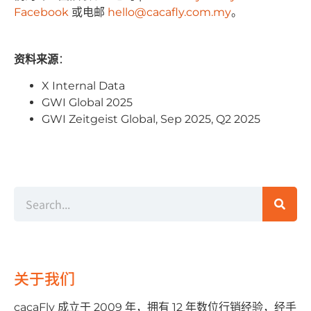
Facebook
或电邮
hello@cacafly.com.my
。
资料来源
：
X Internal Data
GWI Global 2025
GWI Zeitgeist Global, Sep 2025, Q2 2025
关于我们
cacaFly 成⽴于 2009 年，拥有 12 年数位⾏销经验，经⼿