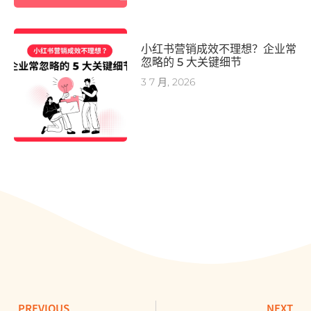
小红书营销成效不理想？企业常
忽略的 5 大关键细节
3 7 月, 2026
PREVIOUS
NEXT