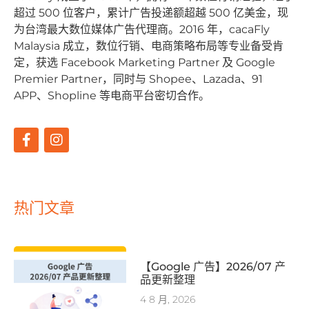
超过 500 位客户，累计⼴告投递额超越 500 亿美⾦，现
为台湾最⼤数位媒体⼴告代理商。2016 年，cacaFly
Malaysia 成⽴，数位⾏销、电商策略布局等专业备受肯
定，获选 Facebook Marketing Partner 及 Google
Premier Partner，同时与 Shopee、Lazada、91
APP、Shopline 等电商平台密切合作。
热门文章
【Google 广告】2026/07 产
品更新整理
4 8 月, 2026