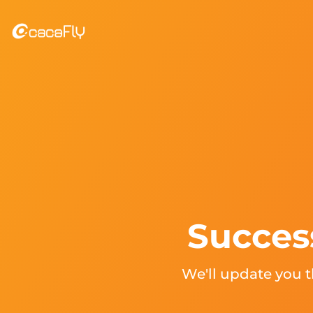
Succes
We'll update you 