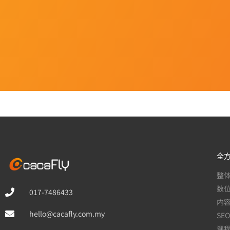
全
整
数
017-7486433
内
hello@cacafly.com.my
SEO
课