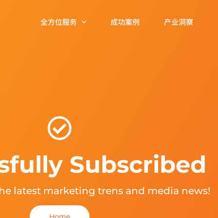
全方位服务
成功案例
产业洞察
sfully Subscribed
the latest marketing trens and media news!
Home