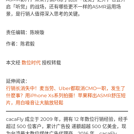
启「听觉」的战场，还有哪些更不一样的ASMR运用场
景，是行销人值得深入思考的关键。
责任编辑：陈映璇
作者：陈君毅
本文经
数位时代
授权转载
延伸阅读：
行销长消失中！麦当劳、Uber都取消CMO一职，发生了
什麽事？
用iPhone Xs系列拍摄！苹果释出ASMR舒压短
片，用白噪音让大脑放轻鬆
cacaFly 成⽴于 2009 年，拥有 12 年数位⾏销经验，经⼿
超过 500 位客户，累计⼴告投 递额超越 500 亿美⾦，现
为台湾最⼤数位媒体⼴告代理商。2016 年，cacaFly