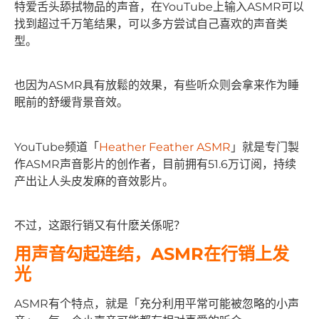
特爱舌头舔拭物品的声音，在YouTube上输入ASMR可以
找到超过千万笔结果，可以多方尝试自己喜欢的声音类
型。
也因为ASMR具有放鬆的效果，有些听众则会拿来作为睡
眠前的舒缓背景音效。
YouTube频道「
Heather Feather ASMR
」就是专门製
作ASMR声音影片的创作者，目前拥有51.6万订阅，持续
产出让人头皮发麻的音效影片。
不过，这跟行销又有什麽关係呢？
用声音勾起连结，ASMR在行销上发
光
ASMR有个特点，就是「充分利用平常可能被忽略的小声