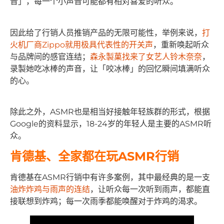
音」，每一个小声音可能都有相对喜爱的听众。
因此给了行销人员推销产品的无限可能性，举例来说，
打
火机厂商Zippo就用极具代表性的开关声
，重新唤起听众
与品牌间的感官连结；
森永製菓找来了女艺人铃木奈奈
，
录製她吃冰棒的声音，让「咬冰棒」的回忆瞬间填满听众
的心。
除此之外，ASMR也是相当好接触年轻族群的形式，根据
Google的资料显示，18-24岁的年轻人是主要的ASMR听
众。
肯德基、全家都在玩ASMR行销
肯德基在ASMR行销中有许多案例，其中最经典的是一支
油炸炸鸡与雨声的连结
，让听众每一次听到雨声，都能直
接联想到炸鸡；每一次雨季都能唤醒对于炸鸡的渴求。