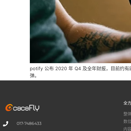
potify 公布 2020 年 Q4 及全年财报，目
弹。
全
整
数
017-7486433
内