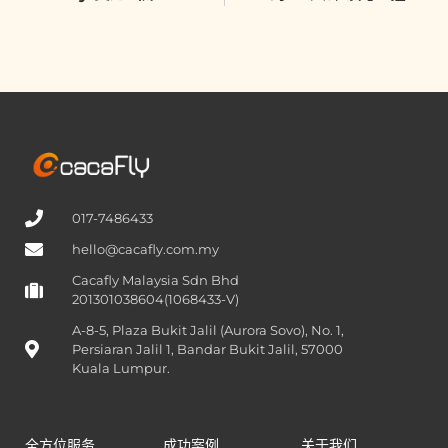
017-7486433
hello@cacafly.com.my
Cacafly Malaysia Sdn Bhd
201301038604(1068433-V)
A-8-5, Plaza Bukit Jalil (Aurora Sovo), No. 1,
Persiaran Jalil 1, Bandar Bukit Jalil, 57000
Kuala Lumpur.
全方位服务
成功案例
关于我们