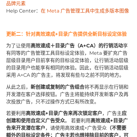
品牌元素
Help Center：
在 Meta 广告管理工具中生成多版本图像
更新二：针对高效速成+目录广告提供全新目标设定体验
为了让使用
高效速成
＋
目录广告
（
A+CA
）的
行销活动
享
有同等的广告管理工具目标设定体验，Meta 要扩充广告
层级目录用户目前享有的目标设定体验，让行销活动层级
的目录用户也能享有相同的体验。因此，在行销活动层级
采用 A+CA 的广告主，将发现有些与之前不同的地方。
从此之后，
新创建或复制的广告组合
将不再显示在行销和
开发潜在客户选择按钮。广告主将能持续开发新客户及再
次投放广告，只不过操作方式已有所改变。
若要利用
高效速成
+
目录广告来再次锁定客户
，广告主
应
创建和使用自定义广告受众
。 若要利用
高效速成+目录广
告来开发潜在客户
，请使用高效速成+广告受众
（不需要
额外的目标设定条件；广告主若也想排除目前的客户，可