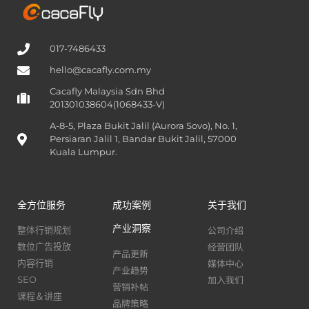
017-7486433
hello@cacafly.com.my
Cacafly Malaysia Sdn Bhd
201301038604(1068433-V)
A-8-5, Plaza Bukit Jalil (Aurora Sovo), No. 1,
Persiaran Jalil 1, Bandar Bukit Jalil, 57000
Kuala Lumpur.
全方位服务
成功案例
关于我们
产业洞察
公司介绍
整体行销规划
经营团队
数位广告投放
产品更新
媒体中心
内容行销
产业趋势
加入我们
SEO
营销补帖
课程＆讲座
品牌策略