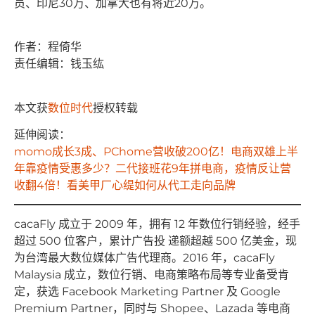
员、印尼30万、加拿大也有将近20万。
作者：程倚华
责任编辑：钱玉纮
本文获
数位时代
授权转载
延伸阅读：
momo成长3成、PChome营收破200亿！电商双雄上半
年靠疫情受惠多少？二代接班花9年拼电商，疫情反让营
收翻4倍！看美甲厂心缇如何从代工走向品牌
cacaFly 成⽴于 2009 年，拥有 12 年数位⾏销经验，经⼿
超过 500 位客户，累计⼴告投 递额超越 500 亿美⾦，现
为台湾最⼤数位媒体⼴告代理商。2016 年，cacaFly
Malaysia 成⽴，数位⾏销、电商策略布局等专业备受肯
定，获选 Facebook Marketing Partner 及 Google
Premium Partner，同时与 Shopee、Lazada 等电商