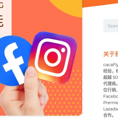
关于
cacaF
经验，
超越 
代理商。2
位⾏销
Facebo
Premi
Lazad
合作。