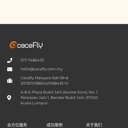
017-7486433
hello@cacafly.com.my
Cacafly Malaysia Sdn Bhd
201301038604(1068433-V)
A-8-5, Plaza Bukit Jalil (Aurora Sovo), No. 1,
Persiaran Jalil 1, Bandar Bukit Jalil, 57000
Kuala Lumpur.
全方位服务
成功案例
关于我们