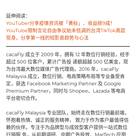
延伸阅读：
YouTuber分享疫情资讯被「黄标」、收益损9成！
YouTube限制言论自由争议始末
低调的台湾TikTok高层
现身，分享第一线的短影音趋势与心法
cacaFly 成⽴于 2009 年，拥有 12 年数位⾏销经验，经⼿
超过 500 位客户，累计⼴告投 递额超越 500 亿美⾦，现
为台湾最⼤数位媒体⼴告代理商。2016 年，cacaFly
Malaysia 成⽴，数位⾏销、电商策略布局等专业备受肯
定，获选 Facebook Marketing Partner 及 Google
Premium Partner，同时与 Shopee、Lazada 等电商
平台密切合作。
cacaFly Malaysia 专业团队，始终⾛在数位⾏销最前端，
怀抱着热情、诚正的服务精神， 致⼒于作为客户最值得信
赖的伙伴。专注于为品牌型与成效型客户提供⼀站式数位
⾏销服 务，从前期调研、中期⼴告投放、MarTech 应⽤