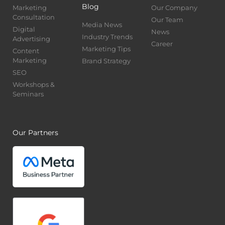
Blog
Marketing
Our Company
Consultation
Our Team
Media News
Digital
News
Industry Trends
Advertising
Career
Marketing Tips
Content
Marketing
Brand Strategy
SEO
Workshops &
Seminars
Our Partners