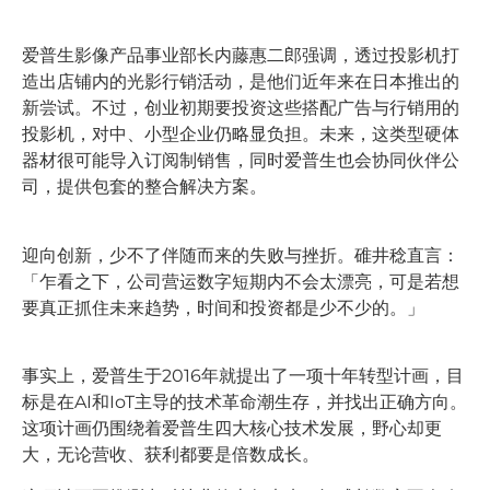
爱普生影像产品事业部长内藤惠二郎强调，透过投影机打
造出店铺内的光影行销活动，是他们近年来在日本推出的
新尝试。不过，创业初期要投资这些搭配广告与行销用的
投影机，对中、小型企业仍略显负担。未来，这类型硬体
器材很可能导入订阅制销售，同时爱普生也会协同伙伴公
司，提供包套的整合解决方案。
迎向创新，少不了伴随而来的失败与挫折。碓井稔直言：
「乍看之下，公司营运数字短期内不会太漂亮，可是若想
要真正抓住未来趋势，时间和投资都是少不少的。」
事实上，爱普生于2016年就提出了一项十年转型计画，目
标是在AI和IoT主导的技术革命潮生存，并找出正确方向。
这项计画仍围绕着爱普生四大核心技术发展，野心却更
大，无论营收、获利都要是倍数成长。