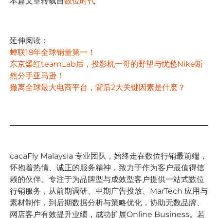
本篇文章转载自
数位时代
延伸阅读：
蝉联18年全球销量第一！
东京爆红teamLab后，投影机一哥的野望与忧愁
Nike断
然分手亚马逊！
撤离全球最大电商平台，背后2大关键因素是什麽？
cacaFly Malaysia 专业团队，始终⾛在数位⾏销最前端，
怀抱着热情、诚正的服务精神，致⼒于作为客户最值得信
赖的伙伴。专注于为品牌型与成效型客户提供⼀站式数位
⾏销服务，从前期调研、中期⼴告投放、MarTech 应⽤与
素材制作，到后期数据分析与策略优化，协助⽆数品牌、
⽹店客户有效提升业绩，成功扩展Online Business。若