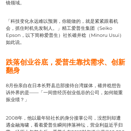
镜领域。
「科技变化永远难以预测，你能做的，就是紧紧跟着机
会，抓住时机先发制人。」精工爱普生集团（Seiko
Epson，以下简称爱普生）社长碓井稔（Minoru Usui）
如此说。
跌落创业谷底，爱普生靠找需求、创新
翻身
8月份亲自在日本长野县总部接待台湾媒体，碓井稔想告
诉外界的是——「一间曾经历创业低谷的公司，如何能重
振业绩？」
2008年，他以最年轻社长的身分接掌公司，没想到却遭
遇金融海啸，看着爱普生瞬间摔落神坛，营业利益近乎归