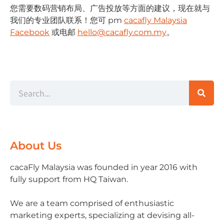
您需要数码营销布局、⼴告投放等⽅⾯的建议，现在就与
我们的专业团队联系！您可 pm
cacafly Malaysia
Facebook
或电邮
hello@cacafly.com.my
。
About Us
cacaFly Malaysia was founded in year 2016 with
fully support from HQ Taiwan.
We are a team comprised of enthusiastic
marketing experts, specializing at devising all-