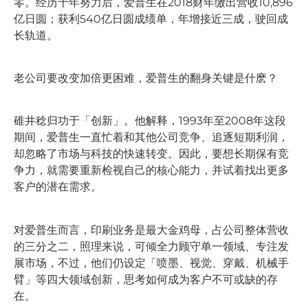
零。经历十年努力后，爱普生在2018财年缴出营收10,896
亿日圆；获利540亿日圆成绩单，年增接近三成，驶回成
长轨道。
老公司要改变加倍更困难，爱普生的翻身关键是什麽？
碓井稔归功于「创新」。他解释，1993年至2008年这段
期间，爱普生一直忙着和其他公司竞争、追逐短期利润，
却忽略了市场与科技的快速转变。因此，要想长期保有竞
争力，就需要重新检视自己的核心能力，并试着找出更多
客户的潜在需求。
对爱普生而言，印刷业务是最大金鸡母，占公司整体营收
的三分之二，照理来说，可倾全力顾守单一领域、专注发
展市场，不过，他们仍设定「喷墨、视觉、穿戴、机械手
臂」等四大领域创新，思考如何成为客户不可或缺的存
在。