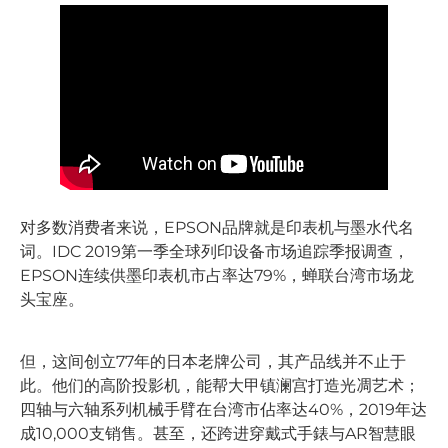
对多数消费者来说，EPSON品牌就是印表机与墨水代名
词。IDC 2019第一季全球列印设备市场追踪季报调查，
EPSON连续供墨印表机市占率达79%，蝉联台湾市场龙
头宝座。
但，这间创立77年的日本老牌公司，其产品线并不止于
此。他们的高阶投影机，能帮大甲镇澜宫打造光凋艺术；
四轴与六轴系列机械手臂在台湾市佔率达40%，2019年达
成10,000支销售。甚至，还跨进穿戴式手錶与AR智慧眼