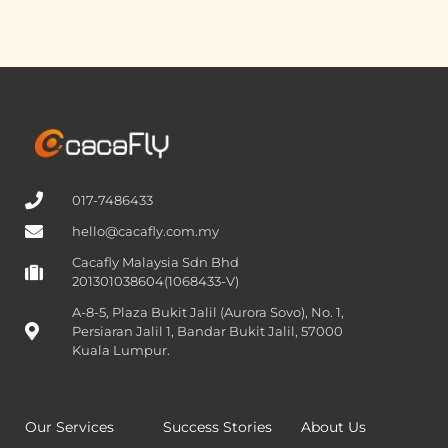
017-7486433
hello@cacafly.com.my
Cacafly Malaysia Sdn Bhd
201301038604(1068433-V)
A-8-5, Plaza Bukit Jalil (Aurora Sovo), No. 1,
Persiaran Jalil 1, Bandar Bukit Jalil, 57000
Kuala Lumpur.
Our Services
Success Stories
About Us