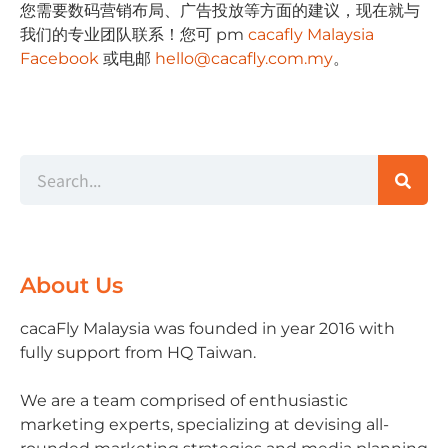
您需要数码营销布局、⼴告投放等⽅⾯的建议，现在就与
我们的专业团队联系！您可 pm
cacafly Malaysia
Facebook
或电邮
hello@cacafly.com.my
。
About Us
cacaFly Malaysia was founded in year 2016 with
fully support from HQ Taiwan.
We are a team comprised of enthusiastic
marketing experts, specializing at devising all-