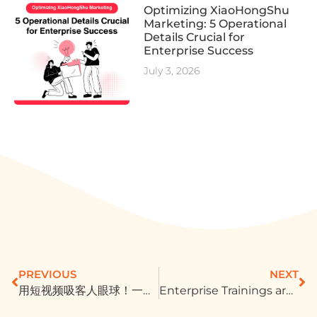
Optimizing XiaoHongShu
Marketing: 5 Operational
Details Crucial for
Enterprise Success
July 3, 2026
PREVIOUS
NEXT
用短视频吸客人眼球！一篇搞懂怎样下 IG Reels 广告
Enterprise Trainings are on the move｜2021 May, AmLife Enterprise