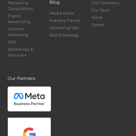
Blog
Marketing
Our Company
Consultation
Our Team
Media News
Digital
News
Industry Trends
Advertising
Career
Marketing Tips
Content
Marketing
Brand Strategy
SEO
Workshops &
Seminars
Our Partners