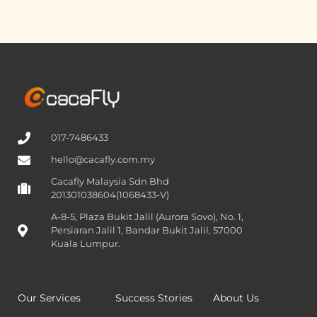
017-7486433
hello@cacafly.com.my
Cacafly Malaysia Sdn Bhd
201301038604(1068433-V)
A-8-5, Plaza Bukit Jalil (Aurora Sovo), No. 1,
Persiaran Jalil 1, Bandar Bukit Jalil, 57000
Kuala Lumpur.
Our Services
Success Stories
About Us