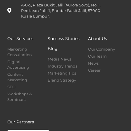
A-8-5, Plaza Bukit Jalil (Aurora Sovo), No. 1,
Persiaran Jalil 1, Bandar Bukit Jalil, 57000
Kuala Lumpur.
Our Services
Success Stories
About Us
Blog
Marketing
Our Company
Consultation
Our Team
Media News
Digital
News
Industry Trends
Advertising
Career
Marketing Tips
Content
Marketing
Brand Strategy
SEO
Workshops &
Seminars
Our Partners