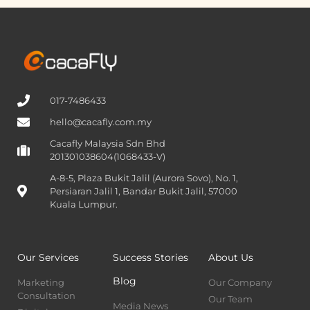
017-7486433
hello@cacafly.com.my
Cacafly Malaysia Sdn Bhd
201301038604(1068433-V)
A-8-5, Plaza Bukit Jalil (Aurora Sovo), No. 1,
Persiaran Jalil 1, Bandar Bukit Jalil, 57000
Kuala Lumpur.
Our Services
Success Stories
About Us
Blog
Marketing
Our Company
Consultation
Our Team
Media News