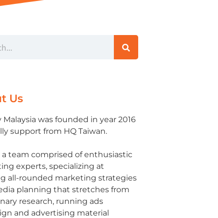
t Us
y Malaysia was founded in year 2016
ully support from HQ Taiwan.
 a team comprised of enthusiastic
ng experts, specializing at
ng all-rounded marketing strategies
dia planning that stretches from
inary research, running ads
gn and advertising material