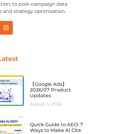
tion, to post-campaign data
s and strategy optimization.
Latest
【Google Ads】
2026/07 Product
Updates
August 4, 2026
Quick Guide to AEO: 7
Ways to Make AI Cite