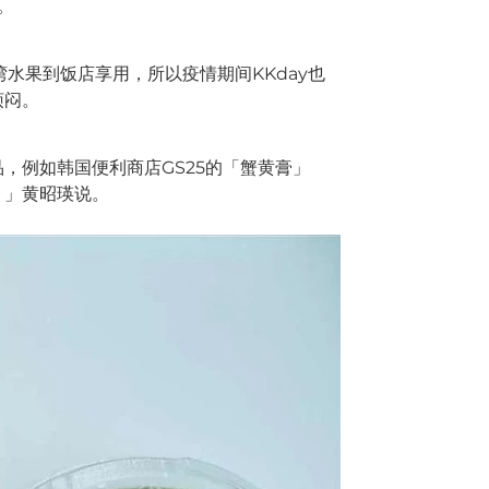
。
湾水果到饭店享用，所以疫情期间KKday也
烦闷。
，例如韩国便利商店GS25的「蟹黄膏」
。」黄昭瑛说。