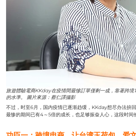
旅遊體驗電商KKday在疫情間最慘訂單僅剩一成，靠著跨
的水準。 圖片來源：蔡仁譯攝影
不过，时至6月，国内疫情已逐渐趋缓，KKday想尽办法拚
最惨的期间已有4～5倍的成长，也足够振奋人心，这段时间
功臣一：跨境电商，让台湾玉荷包、爱