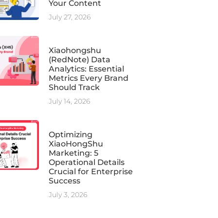
Your Content
July 27, 2026
Xiaohongshu
(RedNote) Data
Analytics: Essential
Metrics Every Brand
Should Track
July 14, 2026
Optimizing
XiaoHongShu
Marketing: 5
Operational Details
Crucial for Enterprise
Success
July 3, 2026