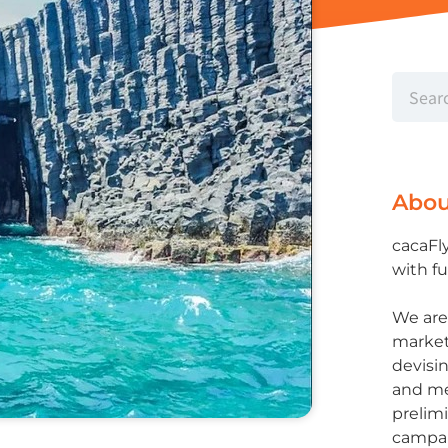
Abou
cacaFl
with f
We are
marketi
devisi
and me
prelim
campai