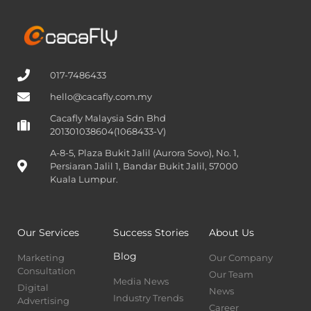
017-7486433
hello@cacafly.com.my
Cacafly Malaysia Sdn Bhd
201301038604(1068433-V)
A-8-5, Plaza Bukit Jalil (Aurora Sovo), No. 1,
Persiaran Jalil 1, Bandar Bukit Jalil, 57000
Kuala Lumpur.
Our Services
Success Stories
About Us
Blog
Marketing
Our Company
Consultation
Our Team
Media News
Digital
News
Industry Trends
Advertising
Career