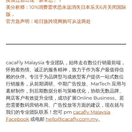
疫情过后出现「新常态」？
美分析师：10%消费需求恐永远消失
日本乐天6月关闭国际
版，
官方急声明：哈日族跨境网购可从这两处
cacaFly Malaysia 专业团队，始终⾛在数位⾏销最前端，
怀抱着热情、诚正的服务精神，致⼒于作为客户最值得信
赖的伙伴。专注于为品牌型与成效型客户提供⼀站式数位
⾏销服务，从前期调研、中期⼴告投放、MarTech 应⽤与
素材制作，到后期数据分析与策略优化，协助⽆数品牌、
⽹店客户有效提升业绩，成功扩展Online Business。若
您需要数码营销布局、⼴告投放等⽅⾯的建议，现在就与
我们的专业团队联系！您可 pm
cacafly Malaysia
Facebook
或电邮
hello@cacafly.com.my
。