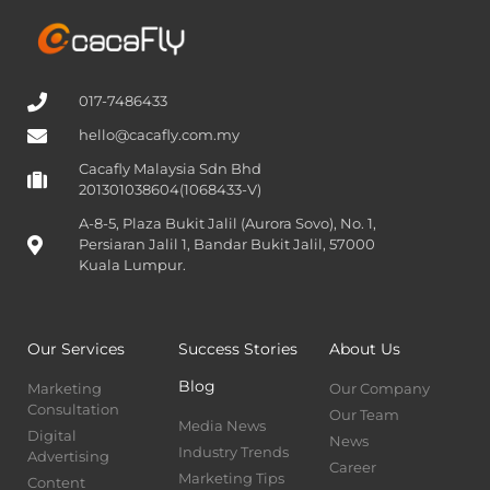
017-7486433
hello@cacafly.com.my
Cacafly Malaysia Sdn Bhd
201301038604(1068433-V)
A-8-5, Plaza Bukit Jalil (Aurora Sovo), No. 1,
Persiaran Jalil 1, Bandar Bukit Jalil, 57000
Kuala Lumpur.
Our Services
Success Stories
About Us
Blog
Marketing
Our Company
Consultation
Our Team
Media News
Digital
News
Industry Trends
Advertising
Career
Marketing Tips
Content